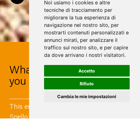
Noi usiamo i cookies e altre
tecniche di tracciamento per
migliorare la tua esperienza di
navigazione nel nostro sito, per
mostrarti contenuti personalizzati e
annunci mirati, per analizzare il
traffico sul nostro sito, e per capire
da dove arrivano i nostri visitatori.
What will
Accetto
you meet?
Rifiuto
Cambia le mie impostazioni
This entirely downhill Section leads to
Spello passing through forests,
clearings, tall mounds of stones and,
finally, olive groves. It holds an