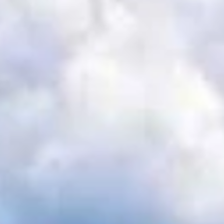
D | Bosco dei Massi Erratici
E | Strane Pietre
F | Antiche Vie
G | Chiese e Palazzi
Camping
Hospitality
Info and booking