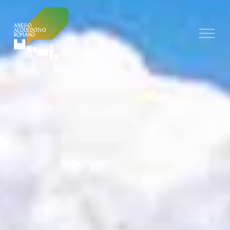
Skip to main content
Discover the route
The complete route
Sections
A | Le Porte Urbiche
B | Acquedotto Romano
C | Castello di Collepino